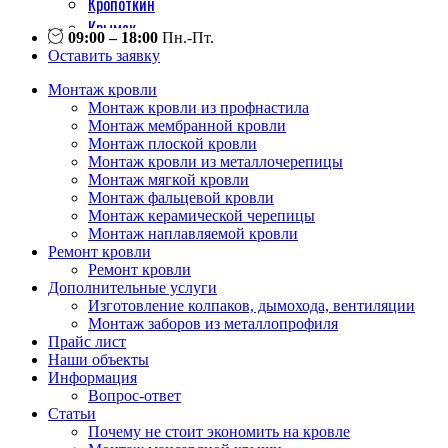
Кропоткин
Крымск
09:00 – 18:00
Пн.-Пт.
Кореновск
Оставить заявку
Курганинск
Монтаж кровли
Лабинск
Монтаж кровли из профнастила
Майкоп
Монтаж мембранной кровли
Монтаж плоской кровли
Новороссийск
Монтаж кровли из металлочерепицы
Новокубанск
Монтаж мягкой кровли
Приморско-ахтарск
Монтаж фальцевой кровли
Монтаж керамической черепицы
Славянск на кубани
Монтаж наплавляемой кровли
Сочи
Ремонт кровли
Темрюк
Ремонт кровли
Дополнительные услуги
Тимашевск
Изготовление колпаков, дымохода, вентиляции
Тихорецк
Монтаж заборов из металлопрофиля
Туапсе
Прайс лист
Наши объекты
Усть-лабинск
Информация
Хадыженск
Вопрос-ответ
Статьи
Почему не стоит экономить на кровле