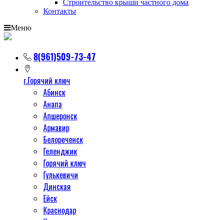
Строительство крыши частного дома
Контакты
Меню
8(961)509-73-47
г.Горячий ключ
Абинск
Анапа
Апшеронск
Армавир
Белореченск
Геленджик
Горячий ключ
Гулькевичи
Динская
Ейск
Краснодар