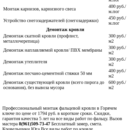
400 руб./
Монтаж карнизов, карнизного свеса
м.пог
450 руб./
Устройство снегозадержателей (снегозадержки)
м.пог
Демонтаж кровли
Демонтаж скатной кровли (профлист,
300 руб./
металлочерепица)
м2
300 руб./
Демонтаж наплавляемой кровли/ ПВХ мембраны
м2
300 руб./
Демонтаж утеплителя
м2
400 руб./
Демонтаж песчано-цементной стяжки 50 мм
м2
Демонтаж существующей кровли (всего пирога до
600 руб./
основания), без вывоза мусора
м2
Профессиональный монтаж фальцевой кровли в Горячем
ключе по цене от 1794 руб. в короткие сроки. Cкидки,
гарантия качества 5 лет на все виды работ по фальцу. Вызов
мастера
8(961)509-73-47
Бесплатный замер, смета.
Кровельщики Юга Все виды работ по кровле